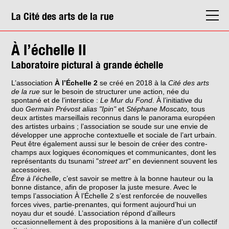
La Cité des arts de la rue
La Cité
À l’échelle II
Agenda
Laboratoire pictural à grande échelle
Actions & médiation
L’association
À
l’Échelle 2
se créé en 2018 à la
Cité des arts
de la rue
sur le besoin de structurer une action, née du
Structures
spontané et de l’interstice :
Le Mur du Fond
. À l’initiative du
duo
Germain Prévost alias "Ipin"
et
Stéphane Moscato,
tous
Info. pratiques
deux artistes marseillais reconnus dans le panorama européen
des artistes urbains ; l’association se soude sur une envie de
développer une approche contextuelle et sociale de l’art urbain.
Peut être également aussi sur le besoin de créer des contre-
champs aux logiques économiques et communicantes, dont les
représentants du tsunami "
street art"
en deviennent souvent les
accessoires.
Être à l’échelle
, c’est savoir se mettre à la bonne hauteur ou la
bonne distance, afin de proposer la juste mesure. Avec le
temps l’association À l’Échelle 2 s’est renforcée de nouvelles
forces vives, partie-prenantes, qui forment aujourd’hui un
noyau dur et soudé. L’association répond d’ailleurs
occasionnellement à des propositions à la manière d’un collectif