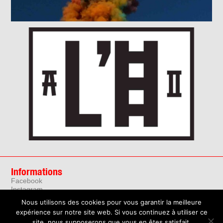
Informations
Facebook
Instagram
YouTube
Nous utilisons des cookies pour vous garantir la meilleure
Contact :
assoalechelle@gmail.com
expérience sur notre site web. Si vous continuez à utiliser ce
site, nous supposerons que vous en êtes satisfait.