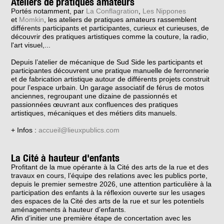
Ateliers de pratiques amateurs
Portés
notamment
,
par
La Conflagration
,
Les Nippones
et
Momkin
,
les ateliers de pratiques amateurs rassemble
nt
différents participants et participantes,
curieux et curieuses,
de
découvrir
des
pratique
s artistiques comme la couture, la radio,
l'art visuel,..
.
Depuis l’atelier de mécanique de Sud
Side
les
participants et
participantes
découvrent une pratique manuelle de ferronnerie
et de fabrication artistique autour de différents projets construit
pour l’espace urbain. U
n garage associatif de férus de motos
anciennes, regroupant
une dizaine de passionnés et
passionnées
œuvrant
aux confluences des pratiques
artistiques, mécaniques et des métiers dits manuels.
+ Infos :
accueil@lieuxpublics.com
La Cité à hauteur d'enfants
Profitant de la mue opérante à la Cité des arts de la rue et des
travaux en cours, l’équipe des relations avec les publics porte,
depuis le premier semestre 2026, une attention particulière à la
participation des enfants à la réflexion ouverte sur les usages
des espaces de la Cité des arts de la rue et sur les potentiels
aménagements à hauteur d’enfants.
Afin d’initier une première étape de concertation avec les