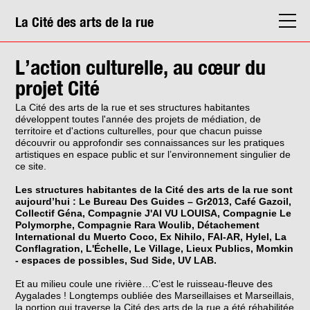
La Cité des arts de la rue
La Cité
L’action culturelle, au cœur du
Agenda
projet Cité
Actions & médiation
La Cité des arts de la rue et ses structures habitantes
développent toutes l'année des projets de médiation, de
Structures
territoire et d'actions culturelles, pour que chacun puisse
découvrir ou approfondir ses connaissances sur les pratiques
Info. pratiques
artistiques en espace public et sur l’environnement singulier de
ce site.
Les structures habitantes de la Cité des arts de la rue sont
aujourd’hui : Le Bureau Des Guides – Gr2013, Café Gazoil,
Collectif Géna, Compagnie J'AI VU LOUISA, Compagnie Le
Polymorphe, Compagnie Rara Woulib, Détachement
International du Muerto Coco, Ex Nihilo, FAI-AR, Hylel, La
Conflagration, L'Échelle, Le Village, Lieux Publics, Momkin
- espaces de possibles, Sud Side, UV LAB.
Et au milieu coule une rivière…C’est le ruisseau-fleuve des
Aygalades ! Longtemps oubliée des Marseillaises et Marseillais,
la portion qui traverse la Cité des arts de la rue a été réhabilitée