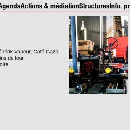
Agenda
Actions & médiation
Structures
Info. p
énérik Vapeur, Café Gazoil
ins de leur
oire.