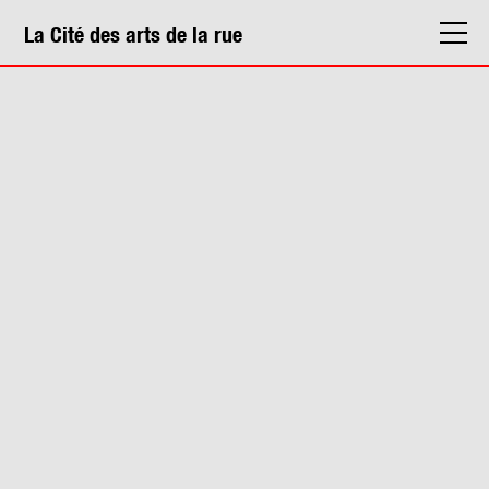
La Cité des arts de la rue
La Cité
Agenda
Actions & médiation
Structures
Info. pratiques