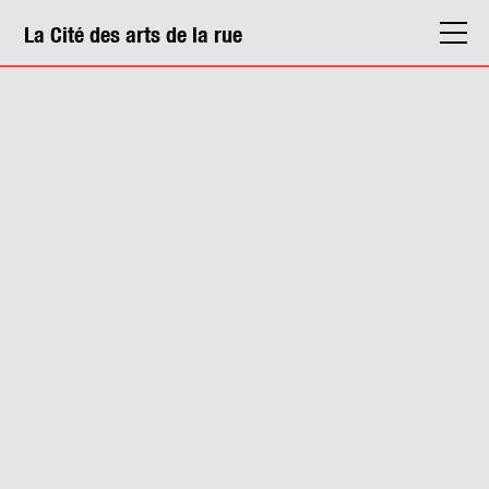
La Cité des arts de la rue
La Cité
Agenda
Actions & médiation
Structures
Info. pratiques