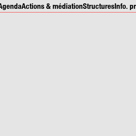
Agenda
Actions & médiation
Structures
Info. p