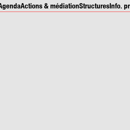
Agenda
Actions & médiation
Structures
Info. p