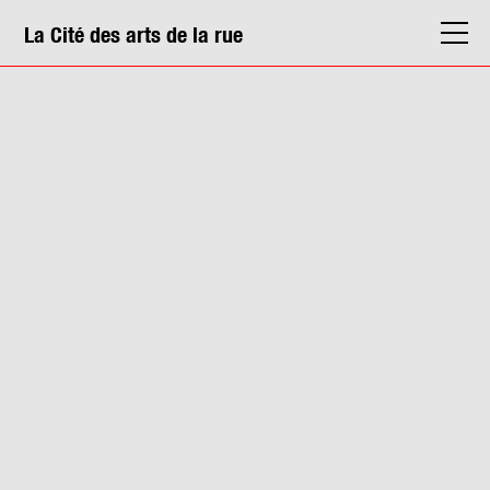
La Cité des arts de la rue
La Cité
Agenda
Actions & médiation
Structures
Info. pratiques