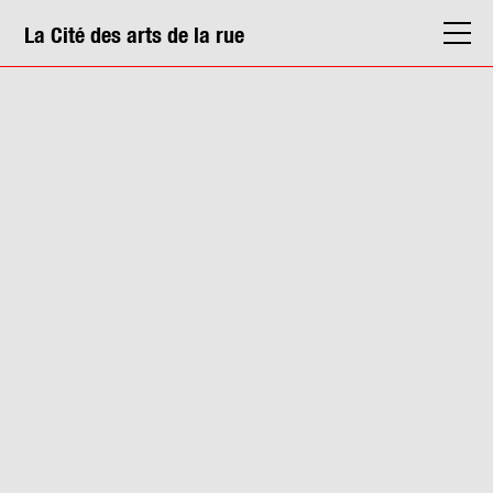
La Cité des arts de la rue
La Cité
Agenda
Actions & médiation
Structures
Info. pratiques