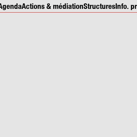
Agenda
Actions & médiation
Structures
Info. p