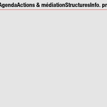
Agenda
Actions & médiation
Structures
Info. p