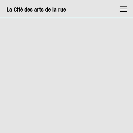
La Cité des arts de la rue
La Cité
Agenda
Actions & médiation
Structures
Info. pratiques