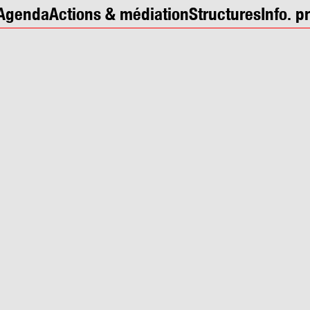
Agenda
Actions & médiation
Structures
Info. p