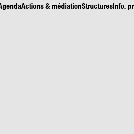
Agenda
Actions & médiation
Structures
Info. p