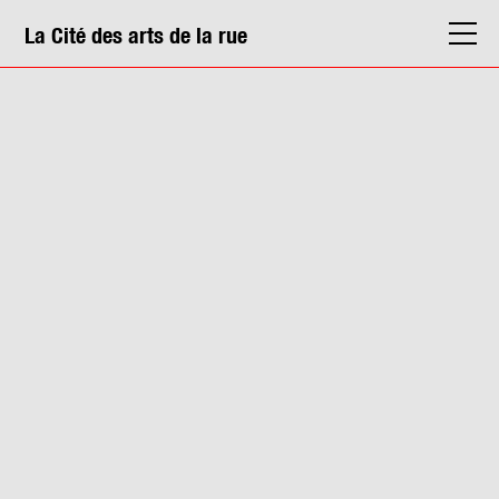
La Cité des arts de la rue
La Cité
Agenda
Actions & médiation
Structures
Info. pratiques