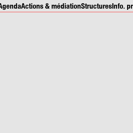
Agenda
Actions & médiation
Structures
Info. p