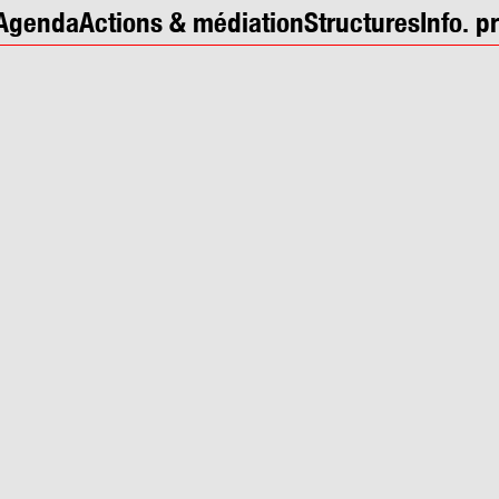
Agenda
Actions & médiation
Structures
Info. p