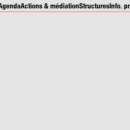
Agenda
Actions & médiation
Structures
Info. p