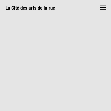
La Cité des arts de la rue
La Cité
Agenda
Actions & médiation
Structures
Info. pratiques