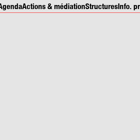
Agenda
Actions & médiation
Structures
Info. p