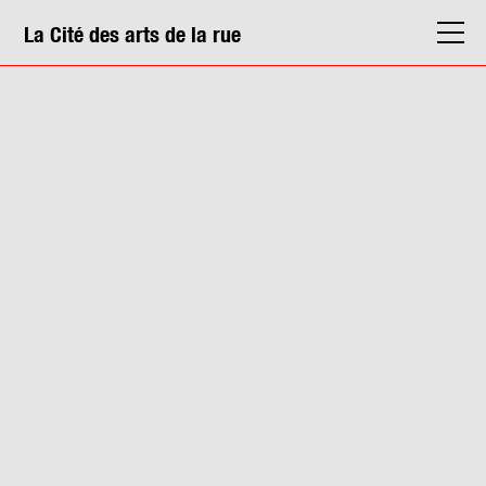
La Cité des arts de la rue
La Cité
Agenda
Actions & médiation
Structures
Info. pratiques