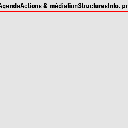
Agenda
Actions & médiation
Structures
Info. p