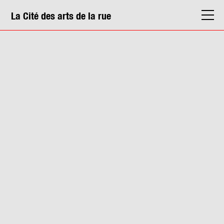
La Cité des arts de la rue
La Cité
Agenda
Actions & médiation
Structures
Info. pratiques