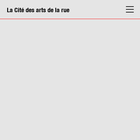
La Cité des arts de la rue
La Cité
Agenda
Actions & médiation
Structures
Info. pratiques