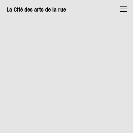
La Cité des arts de la rue
La Cité
Agenda
Actions & médiation
Structures
Info. pratiques