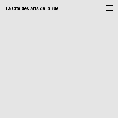
La Cité des arts de la rue
La Cité
Agenda
Actions & médiation
Structures
Info. pratiques