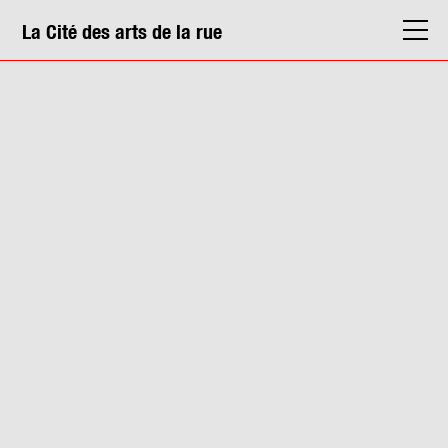
La Cité des arts de la rue
La Cité
Agenda
Actions & médiation
Structures
Info. pratiques