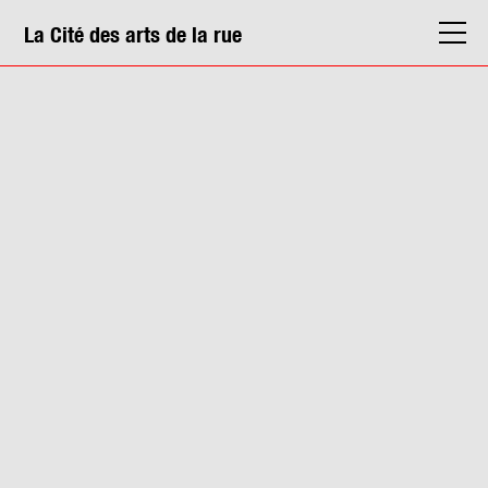
La Cité des arts de la rue
La Cité
Agenda
Actions & médiation
Structures
Info. pratiques