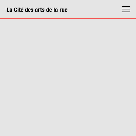
La Cité des arts de la rue
La Cité
Agenda
Actions & médiation
Structures
Info. pratiques