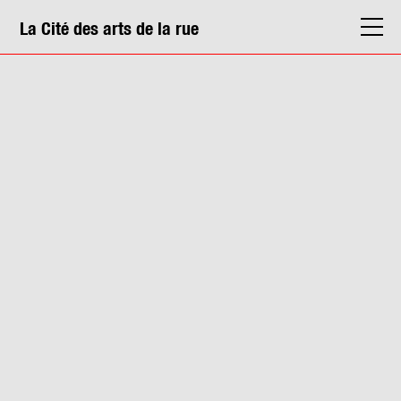
La Cité des arts de la rue
La Cité
Agenda
Actions & médiation
Structures
Info. pratiques