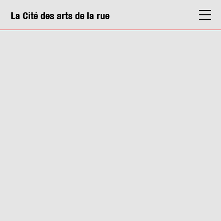
La Cité des arts de la rue
La Cité
Agenda
Actions & médiation
Structures
Info. pratiques