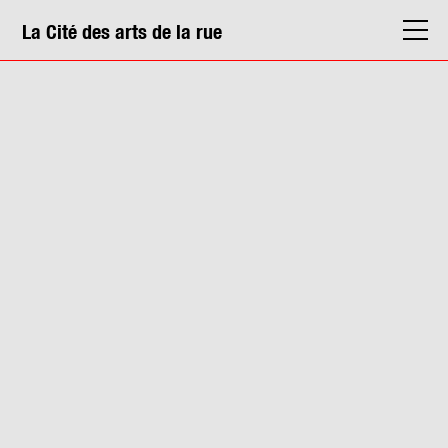
La Cité des arts de la rue
La Cité
Agenda
Actions & médiation
Structures
Info. pratiques