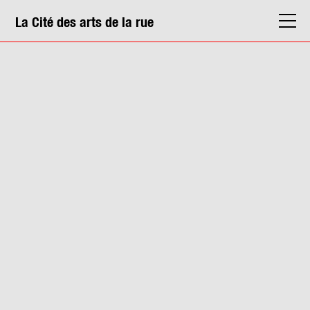
La Cité des arts de la rue
La Cité
Agenda
Actions & médiation
Structures
Info. pratiques