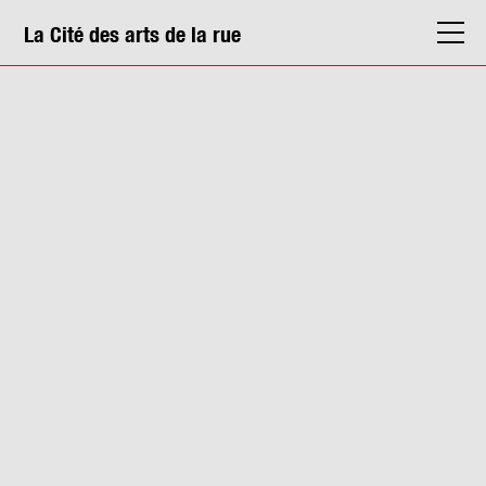
La Cité des arts de la rue
La Cité
Agenda
Actions & médiation
Structures
Info. pratiques