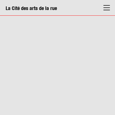
La Cité des arts de la rue
La Cité
Agenda
Actions & médiation
Structures
Info. pratiques