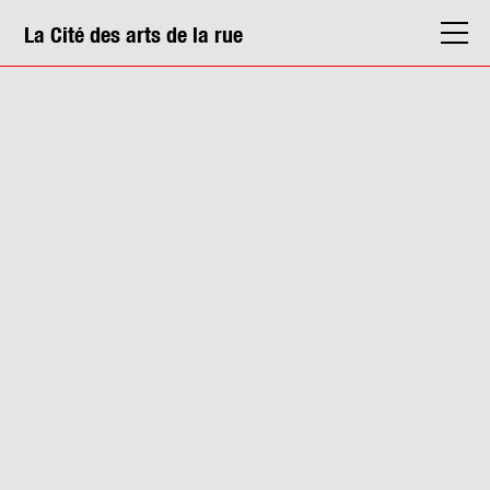
La Cité des arts de la rue
La Cité
Agenda
Actions & médiation
Structures
Info. pratiques