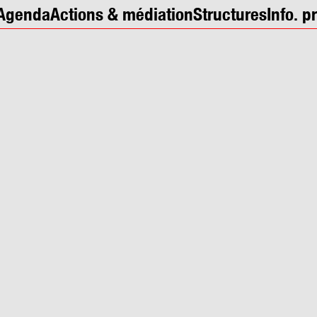
Agenda
Actions & médiation
Structures
Info. p