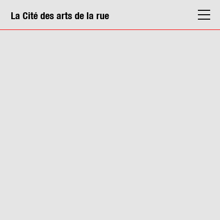
La Cité des arts de la rue
La Cité
Agenda
Actions & médiation
Structures
Info. pratiques