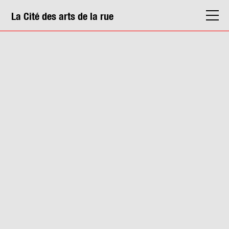
La Cité des arts de la rue
La Cité
Agenda
Actions & médiation
Structures
Info. pratiques