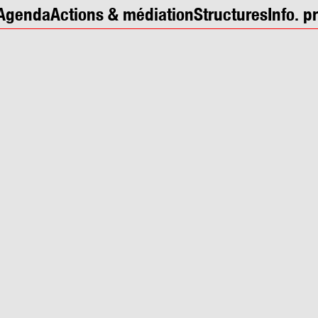
Agenda
Actions & médiation
Structures
Info. p