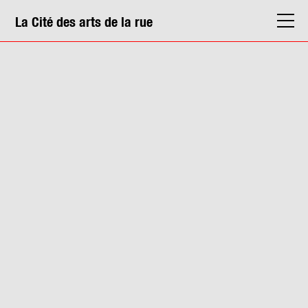
La Cité des arts de la rue
La Cité
Agenda
Actions & médiation
Structures
Info. pratiques