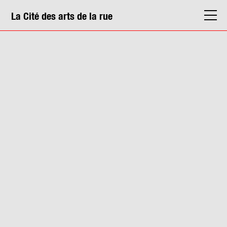
La Cité des arts de la rue
La Cité
Agenda
Actions & médiation
Structures
Info. pratiques