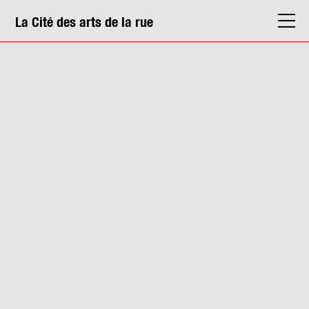
La Cité des arts de la rue
La Cité
Agenda
Actions & médiation
Structures
Info. pratiques