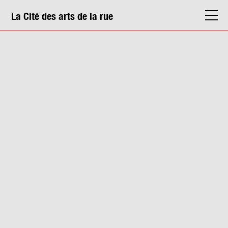
La Cité des arts de la rue
La Cité
Agenda
Actions & médiation
Structures
Info. pratiques