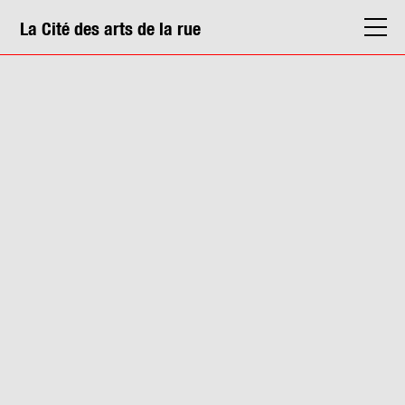
La Cité des arts de la rue
La Cité
Agenda
Actions & médiation
Structures
Info. pratiques