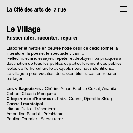
La Cité des arts de la rue
La Cité
Le Village
Agenda
Rassembler, raconter, réparer
Actions & médiation
Elaborer et mettre en oeuvre notre désir de décloisonner la
littérature, la poésie, le spectacle vivant...
Structures
Réfléchir, écrire, essayer, répeter et déployer nos pratiques à
destination de tous les publics et particulièrement des publics
Info. pratiques
isolés de l'offre culturelle auxquels nous nous identifions...
Le village a pour vocation de rassembler, raconter, réparer,
partager
Les villageois·es :
Chérine Amar, Paul Le Cuziat, Anahita
Gohari, Claudia Mongumu
Citoyen·nes d'honneur :
Faïza Guene, Djamil le Shlag
Conseil municipal:
Idiatou Diallo : Trésor ierre
Amandine Pauriol : Présidente
Pauline Tournier : Secret terre