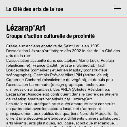
La Cité des arts de la rue
La Cité
Lézarap'Art
Agenda
Groupe d’action culturelle de proximité
Actions & médiation
Créée aux anciens abattoirs de Saint Louis en 1995
l’association Lézarap’art intègre dès 2002 le site de La Cité des
Structures
arts de la rue.
L’association accueille dans ses ateliers Marie Lucie Poulain
Info. pratiques
(plasticienne), France Cadet (artiste multimédia), Hadi
Boudechiche (comédien) et Adrien Maufay (constructeur
scénographe), Germain Prévost Alias IPIN (artiste visuel),
Catherine Cocherel (plasticienne du végétal), et depuis peu
l’association La nomade (design graphique, techniques
d’impression artisanales). Les ARLA (Artistes Résident.e.s
Lézarap’art Associé.e.s) contribuent dans le cadre des ateliers
de création amateurs organisés par Lézarap’art.
Les ateliers de pratiques artistiques amateurs sont construits
en partenariat avec les acteurs locaux et s’adressent
principalement aux publics des quartiers Nord de Marseille. Ils
offrent une découverte étendue à différents univers artistiques :
arts vivants, arts plastiques, sculpture, robotique mécanique…