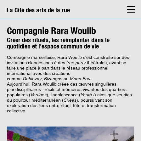
La Cité des arts de la rue
La Cité
Compagnie Rara Woulib
Agenda
Créer des rituels, les réimplanter dans le
quotidien et l'espace commun de vie
Actions & médiation
Compagnie marseillaise, Rara Woulib
s'est construite sur des
Structures
invitations clandestines à des
free party
théâtrales, avant se
faire une place à part dans le réseau professionnel
Info. pratiques
international avec des créations
comme
Deblozay
,
Bizangos
ou
Moun Fou
.
Aujourd'hui, Rara Woulib créee des œuvres singulières
pluridisciplinaires : récits et mémoires vivantes des quartiers
populaires (
Vertiges
), l'adolescence (
Youth !
) ainsi que les rites
du pourtour méditerranéen (
Criées
), poursuivant son
exploration des liens entre rituel, fête et transformation
collective.