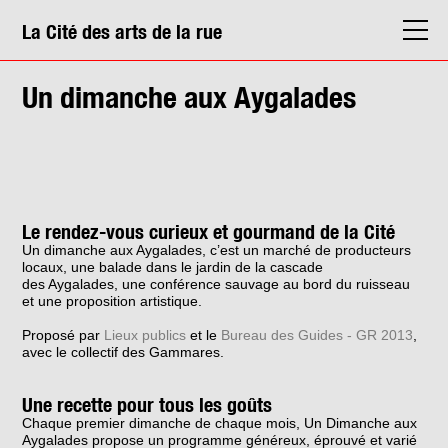
La Cité des arts de la rue
La Cité
Un dimanche aux Aygalades
Agenda
Actions & médiation
Structures
Info. pratiques
Le rendez-vous curieux et gourmand de la Cité
Un dimanche aux Aygalades, c’est un marché de producteurs
locaux, une balade dans le jardin de la cascade
des Aygalades, une conférence sauvage au bord du ruisseau
et une proposition artistique.
Proposé par
Lieux publics
et le
Bureau des Guides - GR 2013
,
avec le collectif des Gammares.
Une recette pour tous les goûts
Chaque premier dimanche de chaque mois, Un Dimanche aux
Aygalades propose un programme généreux, éprouvé et varié